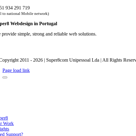
51 934 291 719
ll to national Mobile network)
per8 Webdesign in Portugal
 provide simple, strong and reliable web solutions.
Copyright 2011 - 2026 | Super8com Unipessoal Lda | All Rights Reser
Page load link
per8
r Work
ights
ed Support?